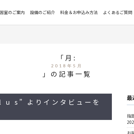
習室のご案内
設備のご紹介
料金＆お申込み方法
よくあるご質問
「月:
2018年5月
」の記事一覧
最
 l u s” よりインタビューを
指
202
お